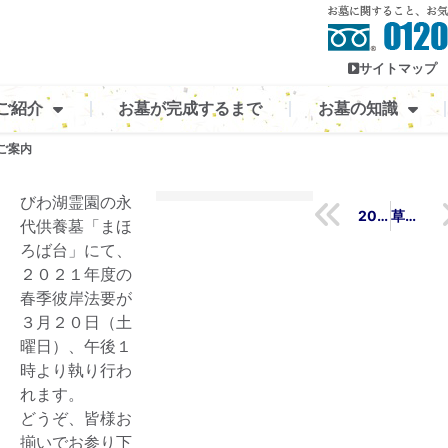
サイトマップ
ご紹介
お墓が完成するまで
お墓の知識
ご案内
びわ湖霊園の永
2021年 東草津浄苑永代供養墓「春のお彼岸法要」ご案内
草津市 西方寺墓園の墓地・墓石セット
代供養墓「まほ
ろば台」にて、
２０２１年度の
春季彼岸法要が
３月２０日（土
曜日）、午後１
時より執り行わ
れます。
どうぞ、皆様お
揃いでお参り下