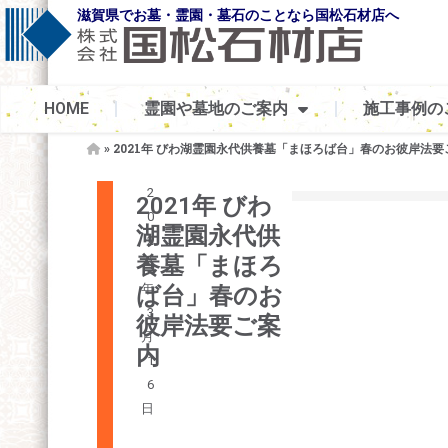
滋賀県でお墓・霊園・墓石のことなら国松石材店へ
HOME
霊園や墓地のご案内
施工事例の
»
2021年 びわ湖霊園永代供養墓「まほろば台」春のお彼岸法要
お
2
2021年 びわ
知
0
湖霊園永代供
ら
2
養墓「まほろ
せ
1
年
ば台」春のお
3
彼岸法要ご案
月
内
1
6
日