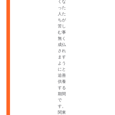
くな
った
人た
ちが
苦し
む事
無く
成仏
され
ます
よう
にと
追善
供養
する
期間
で
す。
関東