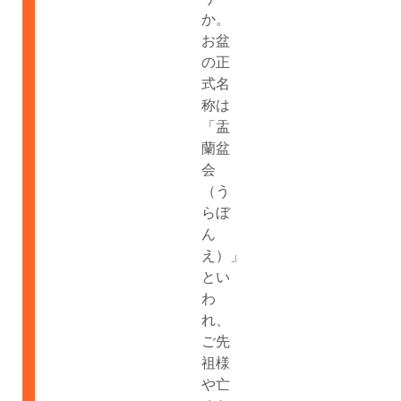
か。
お盆
の正
式名
称は
「盂
蘭盆
会
（う
らぼ
ん
え）」
とい
わ
れ、
ご先
祖様
や亡