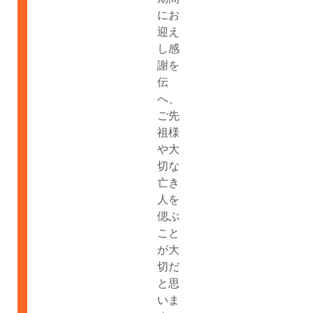
にお
迎え
し感
謝を
伝
へ、
ご先
祖様
や大
切な
亡き
人を
偲ぶ
こと
が大
切だ
と思
いま