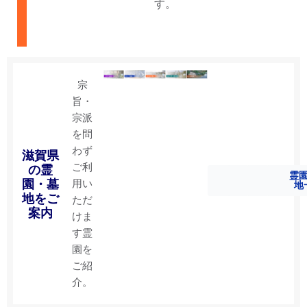
す。
宗
旨・
宗派
を問
わず
滋賀県
ご利
の霊
無量寿寺
妙楽寺中
高岸寺
霊
園・墓
用い
墓地
堂墓地
地
地
地をご
ただ
案内
けま
す霊
園を
ご紹
介。