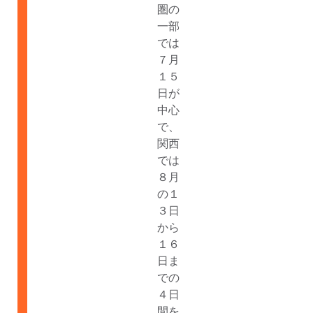
圏の
一部
では
７月
１５
日が
中心
で、
関西
では
８月
の１
３日
から
１６
日ま
での
４日
間を