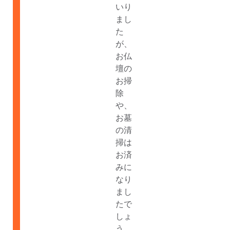
いり
まし
た
が、
お仏
壇の
お掃
除
や、
お墓
の清
掃は
お済
みに
なり
まし
たで
しょ
う