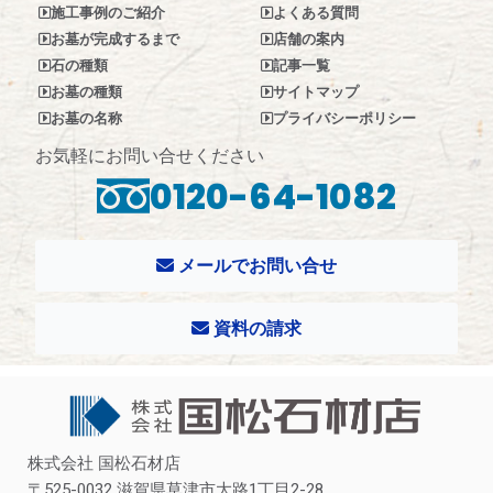
施工事例のご紹介
よくある質問
お墓が完成するまで
店舗の案内
石の種類
記事一覧
お墓の種類
サイトマップ
お墓の名称
プライバシーポリシー
お気軽にお問い合せください
0120-64-1082​
メールでお問い合せ
資料の請求
株式会社 国松石材店
〒525-0032 滋賀県草津市大路1丁目2-28