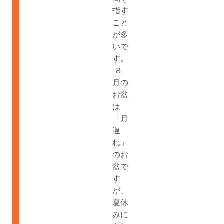
指す
こと
が多
いで
す。
８
月の
お盆
は
「月
遅
れ」
のお
盆で
す
が、
夏休
みに