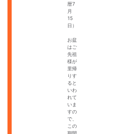
暦7
月
15
日）
お盆
はご
先祖
様が
里帰
りす
ると
いわ
れて
いま
すの
で、
この
期間