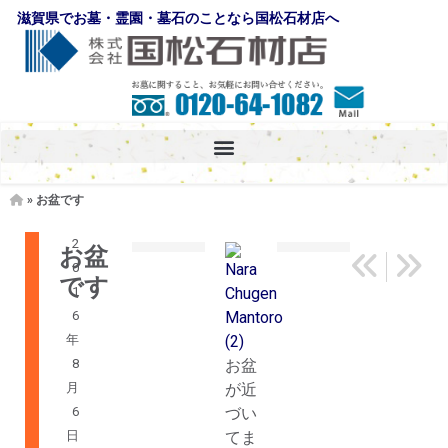
滋賀県でお墓・霊園・墓石のことなら国松石材店へ
»
お盆です
ブ
2
お盆
送り火
「墓じ
ロ
0
です
グ
1
6
年
8
お盆
月
が近
6
づい
日
てま