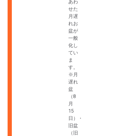
あわ
せた
月遅
れお
盆が
一般
化し
てい
ま
す。
※月
遅れ
盆
（8
月
15
日）・
旧盆
（旧